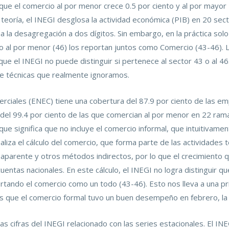
ar que el comercio al por menor crece 0.5 por ciento y al por mayor 
teoría, el INEGI desglosa la actividad económica (PIB) en 20 secto
a la desagregación a dos dígitos. Sin embargo, en la práctica sol
o al por menor (46) los reportan juntos como Comercio (43-46). 
ue el INEGI no puede distinguir si pertenece al sector 43 o al 46
te técnicas que realmente ignoramos.
ciales (ENEC) tiene una cobertura del 87.9 por ciento de las e
del 99.4 por ciento de las que comercian al por menor en 22 rama
ue significa que no incluye el comercio informal, que intuitiva
ealiza el cálculo del comercio, que forma parte de las actividades t
aparente y otros métodos indirectos, por lo que el crecimiento
entas nacionales. En este cálculo, el INEGI no logra distinguir q
rtando el comercio como un todo (43-46). Esto nos lleva a una pri
s que el comercio formal tuvo un buen desempeño en febrero, la 
s cifras del INEGI relacionado con las series estacionales. El IN