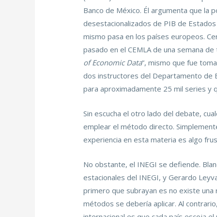
Banco de México. Él argumenta que la po
desestacionalizados de PIB de Estados 
mismo pasa en los países europeos. Ce
pasado en el CEMLA de una semana de ti
of Economic Data
”, mismo que fue tomad
dos instructores del Departamento de E
para aproximadamente 25 mil series y q
Sin escucha el otro lado del debate, cua
emplear el método directo. Simplemente, 
experiencia en esta materia es algo frus
No obstante, el INEGI se defiende. Blan
estacionales del INEGI, y Gerardo Leyva
primero que subrayan es no existe una r
métodos se debería aplicar. Al contrar
internacional es que cada país escoja 