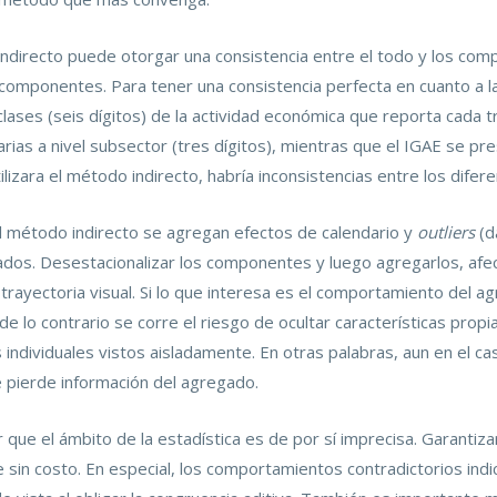
indirecto puede otorgar una consistencia entre el todo y los com
componentes. Para tener una consistencia perfecta en cuanto a l
 clases (seis dígitos) de la actividad económica que reporta cada 
rias a nivel subsector (tres dígitos), mientras que el IGAE se pre
ilizara el método indirecto, habría inconsistencias entre los difer
 método indirecto se agregan efectos de calendario y
outliers
(d
ltados. Desestacionalizar los componentes y luego agregarlos, afe
 trayectoria visual. Si lo que interesa es el comportamiento del 
e lo contrario se corre el riesgo de ocultar características prop
 individuales vistos aisladamente. En otras palabras, aun en el c
 pierde información del agregado.
 que el ámbito de la estadística es de por sí imprecisa. Garanti
sin costo. En especial, los comportamientos contradictorios indi