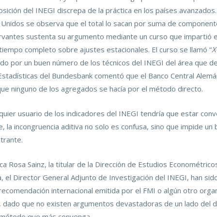
sición del INEGI discrepa de la práctica en los países avanzados.
Unidos se observa que el total lo sacan por suma de componentes
rvantes sustenta su argumento mediante un curso que impartió e
empo completo sobre ajustes estacionales. El curso se llamó “
X
o por un buen número de los técnicos del INEGI del área que des
stadísticas del Bundesbank comentó que el Banco Central Alemán
ue ninguno de los agregados se hacía por el método directo.
lquier usuario de los indicadores del INEGI tendría que estar conv
la incongruencia aditiva no solo es confusa, sino que impide un b
trante.
ca Rosa Sainz, la titular de la Dirección de Estudios Econométric
, el Director General Adjunto de Investigación del INEGI, han sid
ecomendación internacional emitida por el FMI o algún otro organ
io, dado que no existen argumentos devastadoras de un lado del d
el método que más convenga.