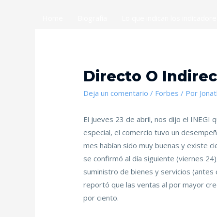
Home
Biografía
Lo que indican los indicador
Directo O Indire
Deja un comentario
/
Forbes
/ Por
Jona
El jueves 23 de abril, nos dijo el INEGI
especial, el comercio tuvo un desempeño
mes habían sido muy buenas y existe cie
se confirmó al día siguiente (viernes 2
suministro de bienes y servicios (antes
reportó que las ventas al por mayor crec
por ciento.