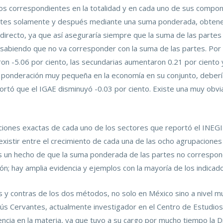
culos correspondientes en la totalidad y en cada uno de sus compo
ntes solamente y después mediante una suma ponderada, obtener e
ndirecto, ya que así aseguraría siempre que la suma de las partes e
aun sabiendo que no va corresponder con la suma de las partes. Po
on -5.06 por ciento, las secundarias aumentaron 0.21 por ciento y
a ponderación muy pequeña en la economía en su conjunto, deberí
ortó que el IGAE disminuyó -0.03 por ciento. Existe una muy obvia
ones exactas de cada uno de los sectores que reportó el INEGI pa
istir entre el crecimiento de cada una de las ocho agrupaciones q
es un hecho de que la suma ponderada de las partes no correspond
ión; hay amplia evidencia y ejemplos con la mayoría de los indic
s y contras de los dos métodos, no solo en México sino a nivel m
sús Cervantes, actualmente investigador en el Centro de Estudi
cia en la materia, ya que tuvo a su cargo por mucho tiempo la D