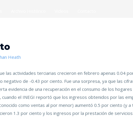
es
Archivo Histórico
Videos
Contacto
cto
than Heath
 que las actividades terciarias crecieron en febrero apenas 0.04 po
 negativo de -0.43 por ciento. Fue una sorpresa, ya que las cifr
rta evidencia de una recuperación en el consumo de los hogares en
4), cuando el INEGI reportó que los ingresos obtenidos por las e
 conocido como ventas al por menor) aumentó 0.5 por ciento (y a 
ieron 1.3 por ciento y los ingresos por la prestación de servicio