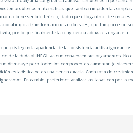
e vista al obligar la congruencia aditiva. También es importante 
e existen problemas matemáticas que también impiden las simples 
mar no tiene sentido teórico, dado que el logaritmo de suma es d
tacional implica transformaciones no lineales, que tampoco son sum
ivita, por lo que finalmente la congruencia aditiva es engañosa.
s que privilegian la apariencia de la consistencia aditiva ignoran 
eficio de la duda al INEGI, ya que convencen sus argumentos. No o
dice que disminuye pero todos los componentes aumentan (o vicev
ición estadística no es una ciencia exacta. Cada tasa de crecimien
 ignoramos. En cambio, preferimos analizar las tasas con por lo 