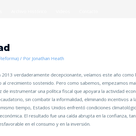
es
Archivo Histórico
Videos
Contacto
ad
(Reforma)
/ Por
Jonathan Heath
n 2013 verdaderamente decepcionante, veíamos este año como 
evo al crecimiento sostenido. Pero como sabemos, empezamos mal
 de instrumentar una política fiscal que apoyara la actividad eco
audatorio, sin combatir la informalidad, eliminando incentivos a l
l mismo tiempo, Estados Unidos enfrentó condiciones climatológ
económica. El resultado fue una caída abrupta en la confianza, t
sfavorable en el consumo y en la inversión.