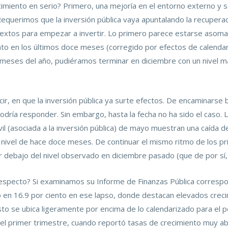
cimiento en serio? Primero, una mejoría en el entorno externo y 
Requerimos que la inversión pública vaya apuntalando la recuperaci
textos para empezar a invertir. Lo primero parece estarse asoma
to en los últimos doce meses (corregido por efectos de calendari
meses del año, pudiéramos terminar en diciembre con un nivel ma
ir, en que la inversión pública ya surte efectos. De encaminarse b
odría responder. Sin embargo, hasta la fecha no ha sido el caso. 
vil (asociada a la inversión pública) de mayo muestran una caída d
l nivel de hace doce meses. De continuar el mismo ritmo de los p
 debajo del nivel observado en diciembre pasado (que de por sí, 
 respecto? Si examinamos su Informe de Finanzas Pública corres
ó en 16.9 por ciento en ese lapso, donde destacan elevados cre
to se ubica ligeramente por encima de lo calendarizado para el pe
el primer trimestre, cuando reportó tasas de crecimiento muy abul