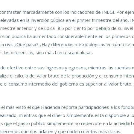
contrastan marcadamente con los indicadores de INEGI. Por ejem
evadas en la inversión pública en el primer trimestre del año, I
imestre anterior y se ubica -8.5 por ciento por debajo de su nive
nversión pública ha aumentado considerablemente en los primeros 
ría civil. ¿Qué pasa? ¿Hay diferencias metodológicas en cómo se m
 las diferencias, sino más bien escandalosas.
os de efectivo entre sus ingresos y egresos, mientras las cuentas
aliza el cálculo del valor bruto de la producción y el consumo int
ue el consumo intermedio del gobierno es superior al valor bruto,
 el más visto el que Hacienda reporta participaciones a los fondo
ealizado, mientras que el dinero simplemente está disponible a l
 es que el gasto público simplemente no repercute en la actividad 
merecemos que nos aclaren y que rinden cuentas más claras.