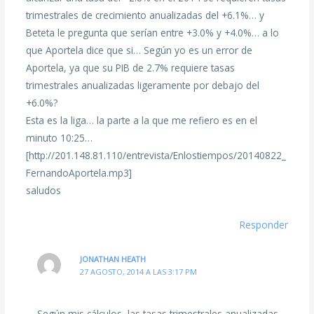
trimestrales de crecimiento anualizadas del +6.1%… y
Beteta le pregunta que serían entre +3.0% y +4.0%… a lo
que Aportela dice que si… Según yo es un error de
Aportela, ya que su PIB de 2.7% requiere tasas
trimestrales anualizadas ligeramente por debajo del
+6.0%?
Esta es la liga… la parte a la que me refiero es en el
minuto 10:25…
[http://201.148.81.110/entrevista/Enlostiempos/20140822_
FernandoAportela.mp3]
saludos
Responder
JONATHAN HEATH
27 AGOSTO, 2014 A LAS 3:17 PM
Según mis cálculos, las tasas trimestrales anualizadas