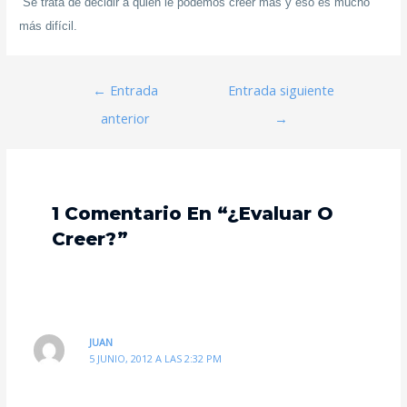
Se trata de decidir a quién le podemos creer más y eso es mucho
más difícil.
←
Entrada
Entrada siguiente
anterior
→
1 Comentario En “¿Evaluar O
Creer?”
JUAN
5 JUNIO, 2012 A LAS 2:32 PM