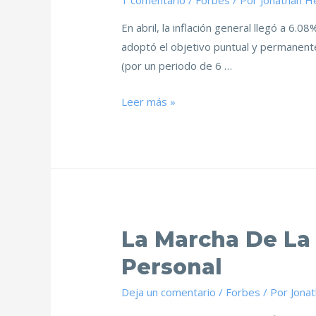
1 comentario
/
Forbes
/ Por
Jonathan H
En abril, la inflación general llegó a 6
adoptó el objetivo puntual y permanente
(por un periodo de 6 …
Leer más »
La Marcha De La 
Personal
Deja un comentario
/
Forbes
/ Por
Jona