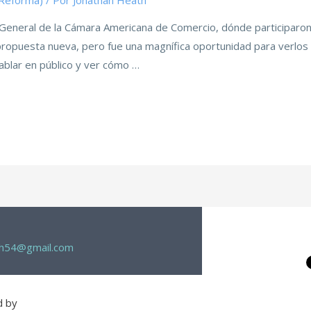
(Reforma)
/ Por
Jonathan Heath
a General de la Cámara Americana de Comercio, dónde participaron 
 propuesta nueva, pero fue una magnífica oportunidad para verlos
ablar en público y ver cómo …
th54@gmail.com
d by