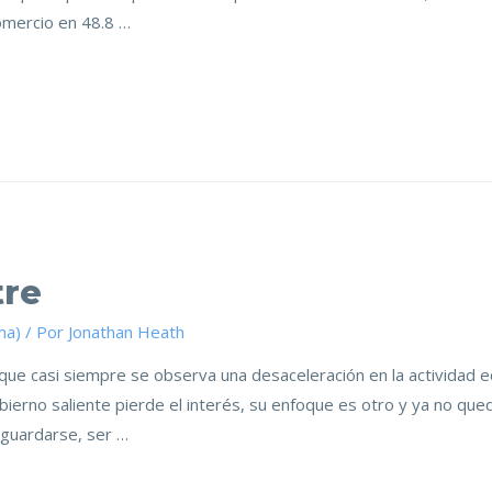
omercio en 48.8 …
tre
ma)
/ Por
Jonathan Heath
 casi siempre se observa una desaceleración en la actividad ec
bierno saliente pierde el interés, su enfoque es otro y ya no qu
sguardarse, ser …