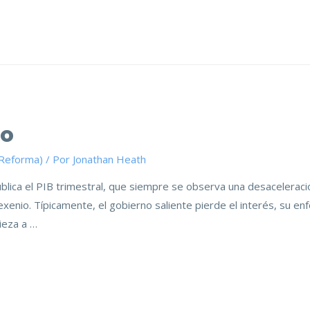
to
(Reforma)
/ Por
Jonathan Heath
lica el PIB trimestral, que siempre se observa una desaceleració
xenio. Típicamente, el gobierno saliente pierde el interés, su e
ieza a …