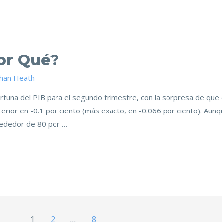
or Qué?
than Heath
ortuna del PIB para el segundo trimestre, con la sorpresa de que
erior en -0.1 por ciento (más exacto, en -0.066 por ciento). Aunq
lrededor de 80 por …
1
2
…
8