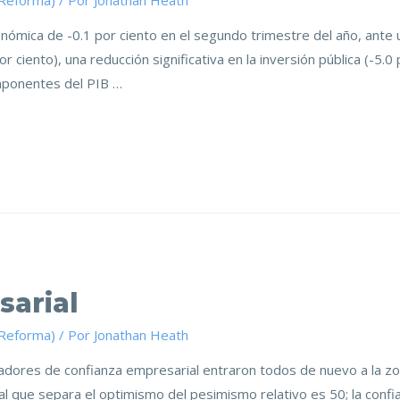
(Reforma)
/ Por
Jonathan Heath
conómica de -0.1 por ciento en el segundo trimestre del año, ant
 ciento), una reducción significativa en la inversión pública (-5.0 
omponentes del PIB …
sarial
(Reforma)
/ Por
Jonathan Heath
icadores de confianza empresarial entraron todos de nuevo a la 
l que separa el optimismo del pesimismo relativo es 50; la confi