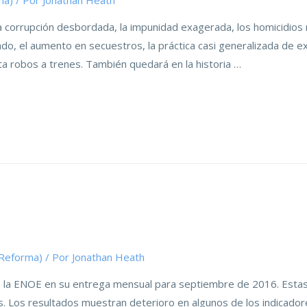
ma)
/ Por
Jonathan Heath
 corrupción desbordada, la impunidad exagerada, los homicidios r
ado, el aumento en secuestros, la práctica casi generalizada de ex
sta robos a trenes. También quedará en la historia …
(Reforma)
/ Por
Jonathan Heath
de la ENOE en su entrega mensual para septiembre de 2016. Estas
Los resultados muestran deterioro en algunos de los indicadore