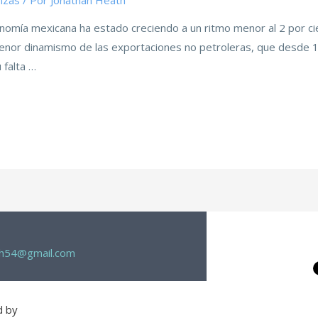
nzas
/ Por
Jonathan Heath
omía mexicana ha estado creciendo a un ritmo menor al 2 por ci
l menor dinamismo de las exportaciones no petroleras, que desde 1
 falta …
th54@gmail.com
d by