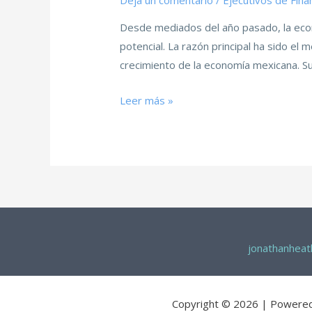
Deja un comentario
/
Ejecutivos de Fina
Desde mediados del año pasado, la econ
potencial. La razón principal ha sido e
crecimiento de la economía mexicana. Su
Leer más »
jonathanhea
Copyright © 2026 | Powere