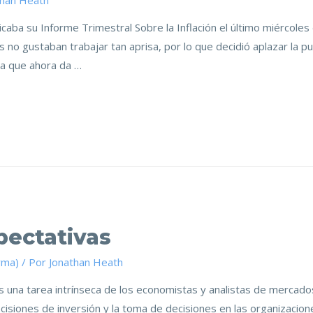
than Heath
caba su Informe Trimestral Sobre la Inflación el último miércole
 no gustaban trabajar tan aprisa, por lo que decidió aplazar la p
ya que ahora da …
pectativas
rma)
/ Por
Jonathan Heath
 es una tarea intrínseca de los economistas y analistas de mercad
ecisiones de inversión y la toma de decisiones en las organizacio