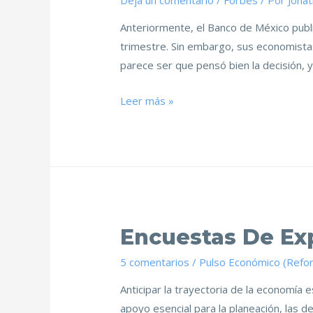
Deja un comentario
/
Forbes
/ Por
Jona
Anteriormente, el Banco de México publi
trimestre. Sin embargo, sus economistas
parece ser que pensó bien la decisión, 
Leer más »
Encuestas De Ex
5 comentarios
/
Pulso Económico (Refo
Anticipar la trayectoria de la economía
apoyo esencial para la planeación, las d