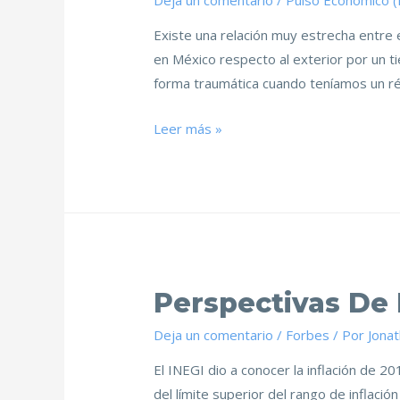
Deja un comentario
/
Pulso Económico 
Existe una relación muy estrecha entre e
en México respecto al exterior por un t
forma traumática cuando teníamos un r
Leer más »
Perspectivas De 
Deja un comentario
/
Forbes
/ Por
Jona
El INEGI dio a conocer la inflación de 20
del límite superior del rango de inflaci