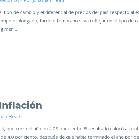
(Reforma)
/ Por
Jonathan Heath
l tipo de cambio y el diferencial de precios del país respecto al 
iempo prolongado, tarde o temprano si va reflejar en el tipo de
égimen …
Inflación
than Heath
14, que cerró el año en 4.08 por ciento. El resultado colocó a la in
ón de 4.0 por ciento, después de que había terminado el año por d