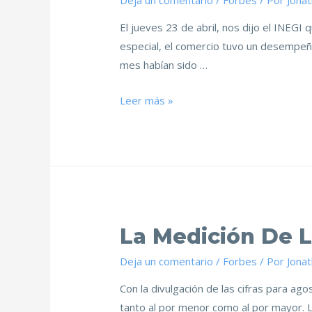
Deja un comentario
/
Forbes
/ Por
Jona
El jueves 23 de abril, nos dijo el INEGI
especial, el comercio tuvo un desempeño
mes habían sido …
Leer más »
La Medición De 
Deja un comentario
/
Forbes
/ Por
Jona
Con la divulgación de las cifras para a
tanto al por menor como al por mayor. 