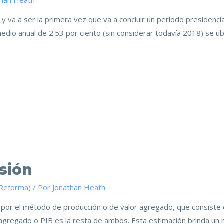
than Heath
 va a ser la primera vez que va a concluir un periodo presidencia
edio anual de 2.53 por ciento (sin considerar todavía 2018) se u
sión
(Reforma)
/ Por
Jonathan Heath
or el método de producción o de valor agregado, que consiste en
gregado o PIB es la resta de ambos. Esta estimación brinda un ret