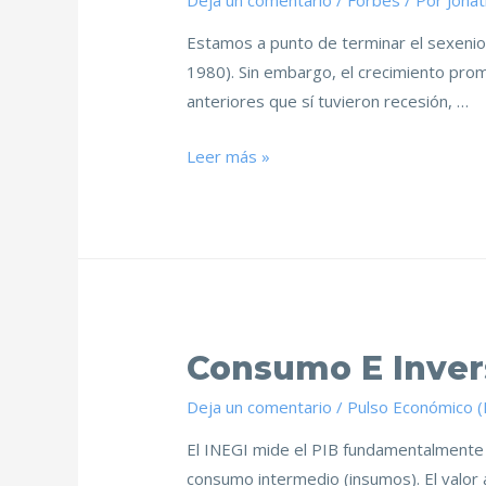
Deja un comentario
/
Forbes
/ Por
Jona
Estamos a punto de terminar el sexenio y
1980). Sin embargo, el crecimiento prom
anteriores que sí tuvieron recesión, …
Leer más »
Consumo E Inver
Deja un comentario
/
Pulso Económico 
El INEGI mide el PIB fundamentalmente p
consumo intermedio (insumos). El valor a