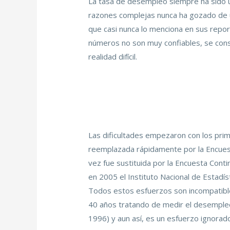
La tasa de desempleo siempre ha sido u
razones complejas nunca ha gozado de u
que casi nunca lo menciona en sus repor
números no son muy confiables, se con
realidad difícil.
Las dificultades empezaron con los pri
reemplazada rápidamente por la Encuest
vez fue sustituida por la Encuesta Con
en 2005 el Instituto Nacional de Estadí
Todos estos esfuerzos son incompatibles
40 años tratando de medir el desemple
1996) y aun así, es un esfuerzo ignora