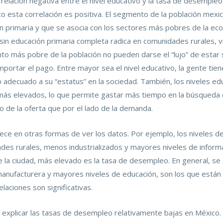
relación negativa entre el nivel educativo y la tasa de desempleo
o esta correlación es positiva. El segmento de la población mex
ón primaria y que se asocia con los sectores más pobres de la eco
 sin educación primaria completa radica en comunidades rurales, 
o más pobre de la población no pueden darse el “lujo” de estar 
importar el pago. Entre mayor sea el nivel educativo, la gente tie
adecuado a su “estatus” en la sociedad. También, los niveles ed
más elevados, lo que permite gastar más tiempo en la búsqueda de 
 de la oferta que por el lado de la demanda.
rece en otras formas de ver los datos. Por ejemplo, los niveles 
es rurales, menos industrializados y mayores niveles de infor
 la ciudad, más elevado es la tasa de desempleo. En general, s
anufacturera y mayores niveles de educación, son los que están
laciones son significativas.
 a explicar las tasas de desempleo relativamente bajas en Méxic