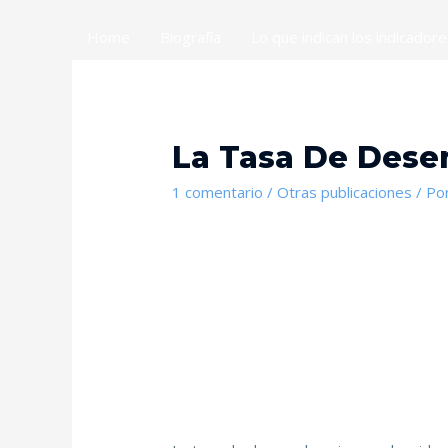
Home
Biografía
Lo que indican los indicador
La Tasa De Dese
1 comentario
/
Otras publicaciones
/ Po
Por Jona