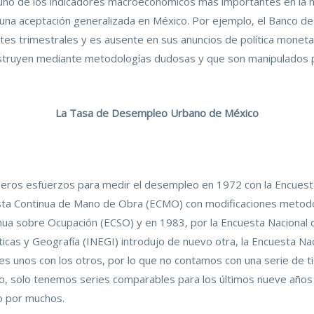
no de los indicadores macroeconómicos más importantes en la m
na aceptación generalizada en México. Por ejemplo, el Banco de
tes trimestrales y es ausente en sus anuncios de política monetar
struyen mediante metodologías dudosas y que son manipulados p
La Tasa de Desempleo Urbano de México
meros esfuerzos para medir el desempleo en 1972 con la Encuest
a Continua de Mano de Obra (ECMO) con modificaciones metodoló
tinua sobre Ocupación (ECSO) y en 1983, por la Encuesta Naciona
sticas y Geografía (INEGI) introdujo de nuevo otra, la Encuesta 
 unos con los otros, por lo que no contamos con una serie de ti
o, solo tenemos series comparables para los últimos nueve años
do por muchos.