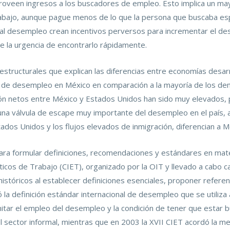
veen ingresos a los buscadores de empleo. Esto implica un mayo
rabajo, aunque pague menos de lo que la persona que buscaba esp
 desempleo crean incentivos perversos para incrementar el des
e la urgencia de encontrarlo rápidamente.
estructurales que explican las diferencias entre economías desa
a de desempleo en México en comparación a la mayoría de los de
ción netos entre México y Estados Unidos han sido muy elevados
na válvula de escape muy importante del desempleo en el país, al 
stados Unidos y los flujos elevados de inmigración, diferencian a M
ara formular definiciones, recomendaciones y estándares en mate
ticos de Trabajo (CIET), organizado por la OIT y llevado a cabo c
stóricos al establecer definiciones esenciales, proponer refere
 la definición estándar internacional de desempleo que se utiliza a
mitar el empleo del desempleo y la condición de tener que estar 
el sector informal, mientras que en 2003 la XVII CIET acordó la me