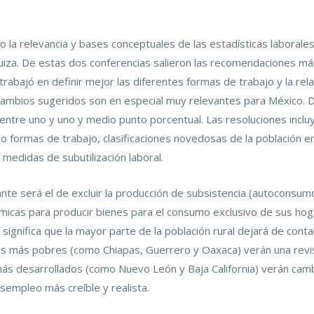
 la relevancia y bases conceptuales de las estadísticas laborale
uiza. De estas dos conferencias salieron las recomendaciones má
e trabajó en definir mejor las diferentes formas de trabajo y la re
 cambios sugeridos son en especial muy relevantes para México. 
tre uno y uno y medio punto porcentual. Las resoluciones incluy
o formas de trabajo, clasificaciones novedosas de la población en
 medidas de subutilización laboral.
te será el de excluir la producción de subsistencia (autoconsumo
icas para producir bienes para el consumo exclusivo de sus hoga
 significa que la mayor parte de la población rural dejará de cont
os más pobres (como Chiapas, Guerrero y Oaxaca) verán una revisió
s desarrollados (como Nuevo León y Baja California) verán cambi
empleo más creíble y realista.