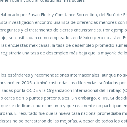
tienen que involucrar cuestiones más sutiles.
elaborado por Susan Fleck y Constance Sorrentino, del Buró de Es
Esta investigación encontró una lista de diferencias menores con 
preguntas y el tratamiento de ciertas circunstancias. Por ejemplo
bajo, se clasificaban como empleados en México pero no así en E
 en las encuestas mexicanas, la tasa de desempleo promedio aumen
o registraría una tasa de desempleo más baja que la mayoría de 
r los estándares y recomendaciones internacionales, aunque no s
arrancó en 2005, eliminó casi todas las diferencias señaladas por
adas por la OCDE y la Organización Internacional del Trabajo (OI
erca de 1.5 puntos porcentuales. Sin embargo, el INEGI decidió
s que se dedican al autoconsumo y que realmente no participan en
 urbana. El resultado fue que la nueva tasa nacional promediaba 
nalistas no se percataron de las mejorías. A pesar de todos los e