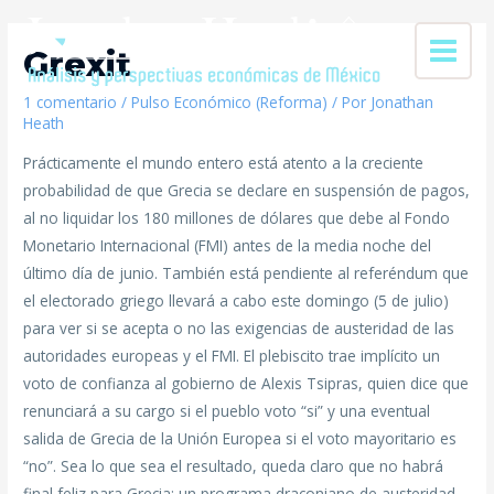
Grexit
1 comentario
/
Pulso Económico (Reforma)
/ Por
Jonathan
Heath
Prácticamente el mundo entero está atento a la creciente
probabilidad de que Grecia se declare en suspensión de pagos,
al no liquidar los 180 millones de dólares que debe al Fondo
Monetario Internacional (FMI) antes de la media noche del
último día de junio. También está pendiente al referéndum que
el electorado griego llevará a cabo este domingo (5 de julio)
para ver si se acepta o no las exigencias de austeridad de las
autoridades europeas y el FMI. El plebiscito trae implícito un
voto de confianza al gobierno de Alexis Tsipras, quien dice que
renunciará a su cargo si el pueblo voto “si” y una eventual
salida de Grecia de la Unión Europea si el voto mayoritario es
“no”. Sea lo que sea el resultado, queda claro que no habrá
final feliz para Grecia: un programa draconiano de austeridad