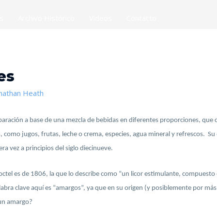
es
Archivo Histórico
Videos
Contacto
es
nathan Heath
eparación a base de una mezcla de bebidas en diferentes proporciones, que 
s, como jugos, frutas, leche o crema, especies, agua mineral y refrescos. Su 
ra vez a principios del siglo diecinueve.
coctel es de 1806, la que lo describe como “un licor estimulante, compuesto 
labra clave aquí es “amargos”, ya que en su origen (y posiblemente por más 
 un amargo?