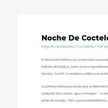
Home
Biografía
Lo que indican los indicador
Noche De Coctel
Deja un comentario
/
Coctelería
/ Por
Jo
El diccionario define a un coctel como una pr
bebidas alcohólicas, junto a otros ingrediente
término “coctel” se empieza a utilizar por prime
La primera referencia escrita que se tiene del 
cualquier tipo, azúcar, agua y amargos”. La pa
gotas de amargo. Pero ¿qué exactamente es