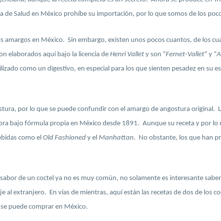
a de Salud en México prohíbe su importación, por lo que somos de los poco
margos en México. Sin embargo, existen unos pocos cuantos, de los cuale
on elaborados aquí bajo la licencia de
Henri Vallet
y son “
Fernet-Vallet
” y “
A
lizado como un digestivo, en especial para los que sienten pesadez en su 
ura, por lo que se puede confundir con el amargo de angostura original. La
bora bajo fórmula propia en México desde 1891. Aunque su receta y por lo 
bebidas como el
Old Fashioned
y el
Manhattan
. No obstante, los que han p
sabor de un coctel ya no es muy común, no solamente es interesante saber q
aje al extranjero. En vías de mientras, aquí están las recetas de dos de los
sí se puede comprar en México.