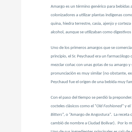
Amargo es un término genérico para bebidas al
colonizadores a utilizar plantas indígenas co
quina, hiedra terrestre, casia, ajenjo y cort
alcohol, aunque se utilizaban como digestivos
Uno de los primeros amargos que se comercial
principio, el Sr. Peychaud era un farmacólogo 
mezclar coñac con unas gotas de su amargo y s
pronunciación es muy similar (no obstante, ex
Peychaud fue el origen de una bebida muy fa
Con el paso del tiempo se perdió la preponder
cocteles clásicos como el “
Old Fashioned
” y el 
Bitters
”, o “Amargo de Angostura”. La receta o
cambió de nombre a Ciudad Bolívar). Por lo mi
Uno de sus ingredientes principales es raíz de