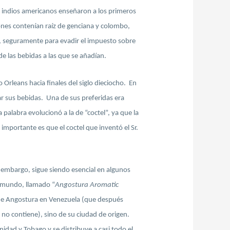
s indios americanos enseñaron a los primeros
ones contenían raíz de genciana y colombo,
a, seguramente para evadir el impuesto sobre
e las bebidas a las que se añadían.
 Orleans hacia finales del siglo dieciocho. En
ar sus bebidas. Una de sus preferidas era
 palabra evolucionó a la de “coctel”, ya que la
mportante es que el coctel que inventó el Sr.
n embargo, sigue siendo esencial en algunos
l mundo, llamado “
Angostura Aromatic
lo de Angostura en Venezuela (que después
no contiene), sino de su ciudad de origen.
idad y Tobago y se distribuye a casi todo el