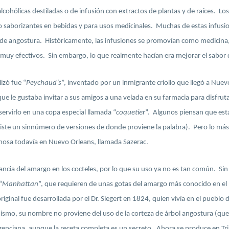
cohólicas destiladas o de infusión con extractos de plantas y de raíces. Lo
mo saborizantes en bebidas y para usos medicinales. Muchas de estas infusi
eza de angostura. Históricamente, las infusiones se promovían como medicin
 muy efectivos. Sin embargo, lo que realmente hacían era mejorar el sabor d
izó fue “
Peychaud’s
”, inventado por un inmigrante criollo que llegó a Nuevo
que le gustaba invitar a sus amigos a una velada en su farmacia para disfrut
ervirlo en una copa especial llamada “
coquetier
”. Algunos piensan que esta
iste un sinnúmero de versiones de donde proviene la palabra). Pero lo más i
mosa todavía en Nuevo Orleans, llamada Sazerac.
ancia del amargo en los cocteles, por lo que su uso ya no es tan común. Si
“
Manhattan
”, que requieren de unas gotas del amargo más conocido en e
riginal fue desarrollada por el Dr. Siegert en 1824, quien vivía en el pueb
smo, su nombre no proviene del uso de la corteza de árbol angostura (que 
 genciana, aunque la receta completa es un secreto. Ahora se produce en Trin