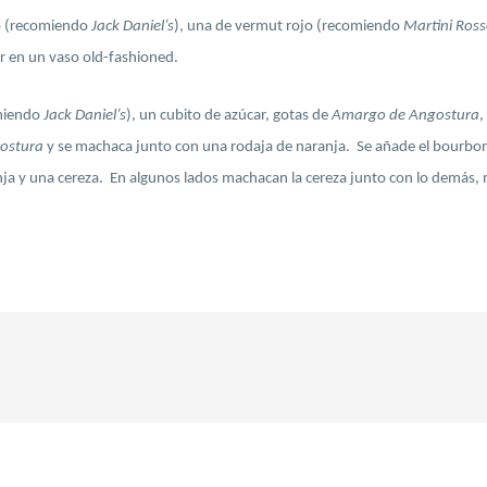
o (recomiendo
Jack Daniel’s
), una de vermut rojo (recomiendo
Martini Ros
ir en un vaso old-fashioned.
miendo
Jack Daniel’s
), un cubito de azúcar, gotas de
Amargo de Angostura
,
ostura
y se machaca junto con una rodaja de naranja. Se añade el bourbon y
a y una cereza. En algunos lados machacan la cereza junto con lo demás, m