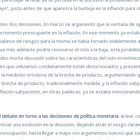
o”, justo antes de que aparezca la burbuja en la inflación para o
entes dos decisiones. En marzo se argumentó que la ventana de o
 incremento preocupante en la inflación. En ese momento ya estab
 balance de riesgos para la misma se había tornado visiblemente a
 más adelante podría renovarse el ciclo a la baja, esta posibili
hubo mucha discusión sobre las características del ciclo económi
es que utilizamos cotidianamente están distorsionados y presen
nó la medición ortodoxa de la brecha de producto, argumentando 
a brecha de producto, tradicionalmente medida, y la inflación subya
inflación subyacente, en otras palabras, ya se estaba mencionando
 debate en torno a las decisiones de política monetaria
. Al leer 
ciar una evolución en la discusión, dejando atrás el sesgo clara
reocupación, hasta llegar a mayo con argumentos nuevos que cues