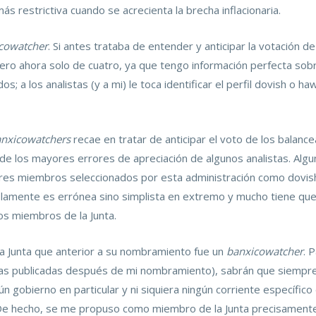
s restrictiva cuando se acrecienta la brecha inflacionaria.
cowatcher
. Si antes trataba de entender y anticipar la votación d
ero ahora solo de cuatro, ya que tengo información perfecta sob
; a los analistas (y a mi) le toca identificar el perfil dovish o h
nxicowatchers
recae en tratar de anticipar el voto de los balancea
de los mayores errores de apreciación de algunos analistas. Alg
res miembros seleccionados por esta administración como dovish 
lamente es errónea sino simplista en extremo y mucho tiene que v
ros miembros de la Junta.
la Junta que anterior a su nombramiento fue un
banxicowatcher
. 
las publicadas después de mi nombramiento), sabrán que siempre
ún gobierno en particular y ni siquiera ningún corriente específi
 De hecho, se me propuso como miembro de la Junta precisamente 