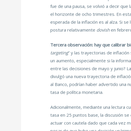
fue de una pausa, se volvió a decir que 
el horizonte de ocho trimestres. En esta
esperada de la inflación es al alza. Si 
postura relativamente
dovish
en febrer
Tercera observación: hay que calibrar 
targeting
” y las trayectorias de inflació
un aumento, especialmente si la informac
entre las decisiones de mayo y junio? La
divulgó una nueva trayectoria de inflac
al Banco, podrían haber advertido una nu
tasa de política monetaria.
Adicionalmente, mediante una lectura cu
tasa en 25 puntos base, la discusión se
actuar con cautela dado que cada vez má
pesar de que hubo una decisión unánime p