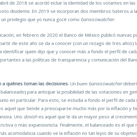
bril de 2018 se acordó incluir la identidad de los votantes en las
 voto disidente. En 2019 se incorporan dos miembros tuiteros a l
; un privilegio que yo nunca gocé como
banxicowatcher
.
icación, en febrero de 2020 el Banco de México publicó nuevas p
 partir de este año se da a conocer (con un rezago de tres años) 
a identificar quien dijo que y conocer más a fondo el perfil de ca
ortantes a las políticas de transparencia y comunicación del Ban
n a quiénes toman las
decisiones
. Un buen
banxicowatcher
debería
balanceado) para anticipar la posibilidad de las votaciones en gen
junio en particular. Para esto, se estudia a fondo el perfil de ca
s aquel que tiende a preocuparse mucho más por la inflación y t
ansiva. Uno
dovish
es aquel que le da un mayor peso al crecimien
ictiva o más expansionista. Finalmente, el balanceado es el que
s acomodaticia cuando ve la inflación no tan lejos de su objetivo