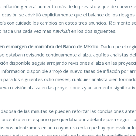
la inflación general aumentó más de lo previsto y que de nuevo se
 ocasión se advirtió explícitamente que el balance de los riesgos q
se leía con cuidado los cambios en estos tres anuncios, fácilmente 
o hacia una cada vez más
hawkish
en los dos siguientes.
bien el margen de maniobra del Banco de México.
Dado que el régi
n se estaban revisando continuamente al alza, aquí los analistas de
ión disponible seguía arrojando revisiones al alza en las proyecc
 información disponible arrojó de nuevo tasas de inflación por ar
ión para los siguientes ocho meses, cualquier analista bien forma
eva revisión al alza en las proyecciones y un aumento significativ
idadosa de las minutas se pueden reforzar las conclusiones anter
 concentró en el espacio que quedaba por adelante para seguir co
s nos adentramos en una coyuntura en la que hay que evaluar los l
ara bajar la tasa, ya se percibía en la discusión la posibilidad 