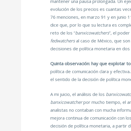
mantener una pausa prolongada. Un ejerc
evolución de los precios es cuantas veces
76 menciones, en marzo 91 y en junio 115
dice que, por lo que su lectura es comp
reto de los “
banxicowatchers
”, el poder
fedwatchers
al caso de México, que son 
decisiones de política monetaria en dos v
Quinta observación: hay que explotar tod
política de comunicación clara y efectiva
.
el sentido de la decisión de política mon
A mi juicio, el análisis de los
banxicowatc
banxicowatcher
por mucho tiempo, el aná
analistas no contaban con mucha informac
mejora continua de comunicación con los
decisión de política monetaria, a partir