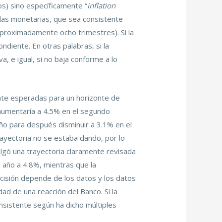
vos) sino específicamente “
inflation
glas monetarias, que sea consistente
(aproximadamente ocho trimestres). Si la
ndiente. En otras palabras, si la
, e igual, si no baja conforme a lo
cente esperadas para un horizonte de
l aumentaría a 4.5% en el segundo
año para después disminuir a 3.1% en el
ayectoria no se estaba dando, por lo
ivulgó una trayectoria claramente revisada
e año a 4.8%, mientras que la
ecisión depende de los datos y los datos
dad de una reacción del Banco. Si la
onsistente según ha dicho múltiples