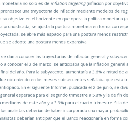
a monetaria no solo es de
inflation targeting
(inflación por objeti
se pronostica una trayectoria de inflación mediante modelos de re
ia su objetivo en el horizonte en que opera la política monetaria 
a la pronosticada, se ajusta la postura monetaria en forma correspo
royectada, se abre más espacio para una postura menos restrictiva
 que se adopte una postura menos expansiva.
ón se dan a conocer las trayectorias de inflación general y subya
io a conocer el 3 de marzo, se anticipaba que la inflación genera
 final del año. Para la subyacente, aumentaría a 3.6% a mitad de 
e fue obteniendo en los meses subsecuentes señalaba que esta tr
 anticipado. En el siguiente Informe, publicada el 2 de junio, se d
ión general esperada para el segundo trimestre a 5.8% y la de fin d
a mediados de este año y a 3.9% para el cuarto trimestre. Si la d
r, los analistas deberían de haber incorporado una mayor probabili
 analistas deberían anticipar que el Banco reaccionaría en forma c