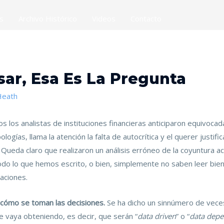
es
Archivo Histórico
Videos
Contacto
ar, Esa Es La Pregunta
Heath
 los analistas de instituciones financieras anticiparon equivoca
pologías, llama la atención la falta de autocrítica y el querer justif
 Queda claro que realizaron un análisis erróneo de la coyuntura 
todo lo que hemos escrito, o bien, simplemente no saben leer bi
aciones.
cómo se toman las decisiones.
Se ha dicho un sinnúmero de vece
e vaya obteniendo, es decir, que serán “
data driven
” o “
data dep