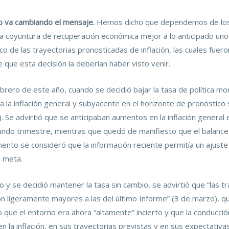
o va cambiando el mensaje.
Hemos dicho que dependemos de los
na coyuntura de recuperación económica mejor a lo anticipado u
 de las trayectorias pronosticadas de inflación, las cuales fueron
e que esta decisión la deberían haber visto venir.
ebrero de este año, cuando se decidió bajar la tasa de política m
a la inflación general y subyacente en el horizonte de pronóstico s
 Se advirtió que se anticipaban aumentos en la inflación general
gundo trimestre, mientras que quedó de manifiesto que el balance
omento se consideró que la información reciente permitía un ajust
a meta.
o y se decidió mantener la tasa sin cambio, se advirtió que “las 
on ligeramente mayores a las del último Informe” (3 de marzo), qu
jo que el entorno era ahora “altamente” incierto y que la conducci
 en la inflación, en sus trayectorias previstas y en sus expectativ