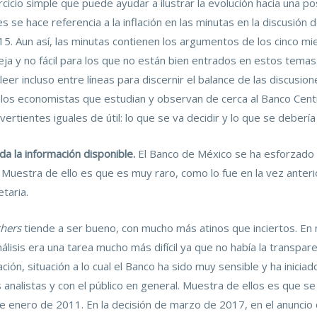
icio simple que puede ayudar a ilustrar la evolución hacia una 
 se hace referencia a la inflación en las minutas en la discusión 
. Aun así, las minutas contienen los argumentos de los cinco miem
leja y no fácil para los que no están bien entrados en estos tema
 leer incluso entre líneas para discernir el balance de las discusi
los economistas que estudian y observan de cerca al Banco Centra
ertientes iguales de útil: lo que se va decidir y lo que se debería 
a la información disponible.
El Banco de México se ha esforzado
Muestra de ello es que es muy raro, como lo fue en la vez anterio
etaria.
hers
tiende a ser bueno, con mucho más atinos que inciertos. En m
lisis era una tarea mucho más difícil ya que no había la transpar
ión, situación a lo cual el Banco ha sido muy sensible y ha inici
 analistas y con el público en general. Muestra de ellos es que s
 de enero de 2011. En la decisión de marzo de 2017, en el anuncio d