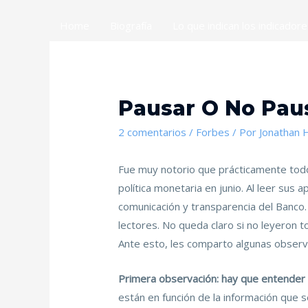
Home
Biografía
Lo que indican los indicador
Pausar O No Paus
2 comentarios
/
Forbes
/ Por
Jonathan 
Fue muy notorio que prácticamente todos
política monetaria en junio. Al leer sus a
comunicación y transparencia del Banco.
lectores. No queda claro si no leyeron 
Ante esto, les comparto algunas observ
Primera observación: hay que entender 
están en función de la información que s