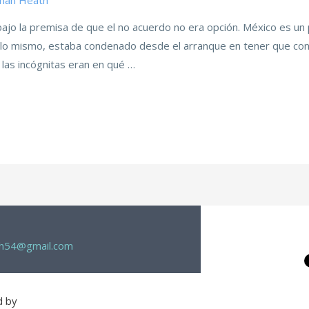
than Heath
ajo la premisa de que el no acuerdo no era opción. México es un
 lo mismo, estaba condenado desde el arranque en tener que co
las incógnitas eran en qué …
th54@gmail.com
d by