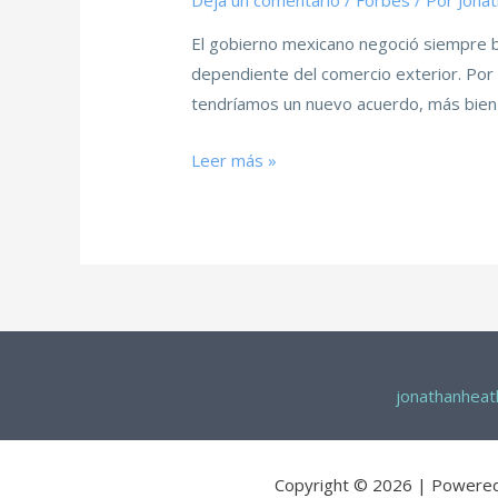
Deja un comentario
/
Forbes
/ Por
Jona
El gobierno mexicano negoció siempre b
dependiente del comercio exterior. Por
tendríamos un nuevo acuerdo, más bien 
Leer más »
jonathanhea
Copyright © 2026 | Powere