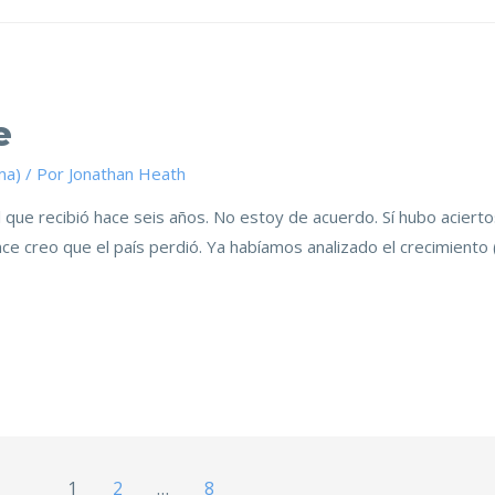
e
ma)
/ Por
Jonathan Heath
 que recibió hace seis años. No estoy de acuerdo. Sí hubo aciert
ce creo que el país perdió. Ya habíamos analizado el crecimiento 
1
2
…
8