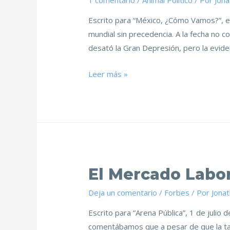
1 comentario
/
Animal Político
/ Por
Jon
Escrito para “México, ¿Cómo Vamos?”, en 
mundial sin precedencia. A la fecha no 
desató la Gran Depresión, pero la evide
Leer más »
El Mercado Labor
Deja un comentario
/
Forbes
/ Por
Jona
Escrito para “Arena Pública”, 1 de juli
comentábamos que a pesar de que la tas