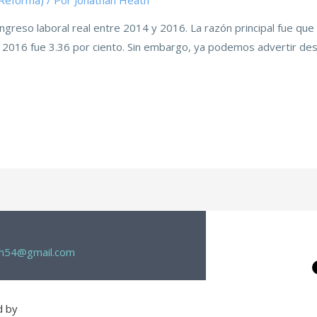
(Reforma)
/ Por
Jonathan Heath
reso laboral real entre 2014 y 2016. La razón principal fue que e
 en 2016 fue 3.36 por ciento. Sin embargo, ya podemos advertir 
th54@gmail.com
d by