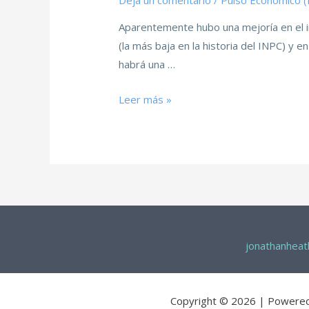
Deja un comentario
/
Pulso Económico 
Aparentemente hubo una mejoría en el ing
(la más baja en la historia del INPC) y
habrá una …
Leer más »
jonathanhea
Copyright © 2026 | Powere