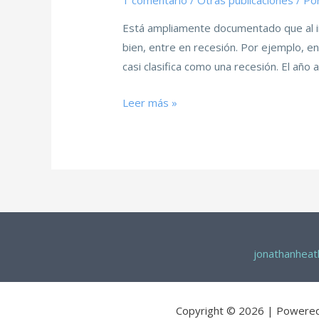
1 comentario
/
Otras publicaciones
/ Po
Está ampliamente documentado que al in
bien, entre en recesión. Por ejemplo, en 
casi clasifica como una recesión. El año 
Leer más »
jonathanhea
Copyright © 2026 | Powere