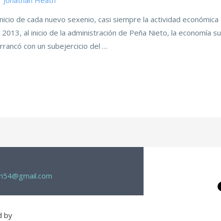
r
Jonathan Heath
icio de cada nuevo sexenio, casi siempre la actividad económica 
2013, al inicio de la administración de Peña Nieto, la economía su
arrancó con un subejercicio del …
th54@gmail.com
d by