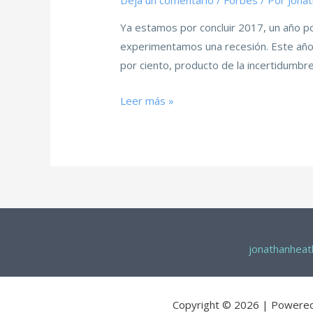
Deja un comentario
/
Forbes
/ Por
Jona
Ya estamos por concluir 2017, un año p
experimentamos una recesión. Este año 
por ciento, producto de la incertidumbre
Leer más »
jonathanhea
Copyright © 2026 | Powere