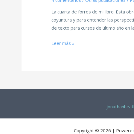
4 comentarios
/
Otras publicaciones
/ P
La cuarta de forros de mi libro: Esta ob
coyuntura y para entender las perspec
de texto para cursos de último año en l
Leer más »
jonathanhea
Copyright © 2026 | Powere