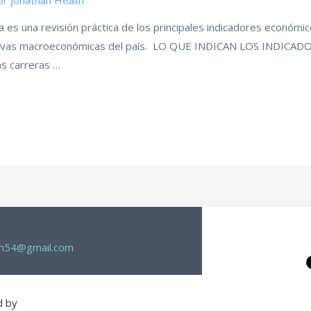
or
Jonathan Heath
ra es una revisión práctica de los principales indicadores económi
tivas macroeconómicas del país. LO QUE INDICAN LOS INDICADORE
as carreras …
th54@gmail.com
d by