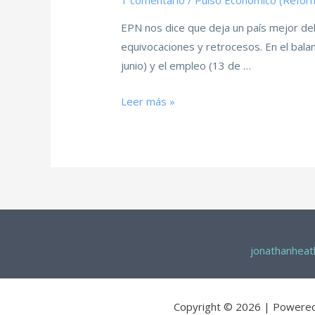
1 comentario
/
Pulso Económico (Refor
EPN nos dice que deja un país mejor del
equivocaciones y retrocesos. En el balan
junio) y el empleo (13 de …
Leer más »
jonathanhea
Copyright © 2026 | Powere