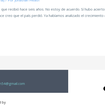
ma)
/ Por
Jonathan Heath
 que recibió hace seis años. No estoy de acuerdo. Sí hubo aciert
ce creo que el país perdió. Ya habíamos analizado el crecimiento 
th54@gmail.com
d by