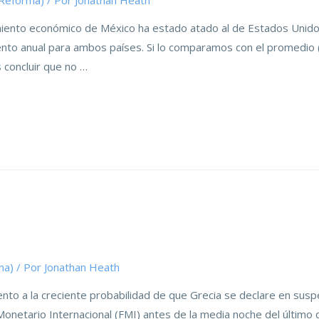
(Reforma)
/ Por
Jonathan Heath
ento económico de México ha estado atado al de Estados Unidos
ento anual para ambos países. Si lo comparamos con el promedio
 concluir que no …
ma)
/ Por
Jonathan Heath
to a la creciente probabilidad de que Grecia se declare en suspe
onetario Internacional (FMI) antes de la media noche del último d