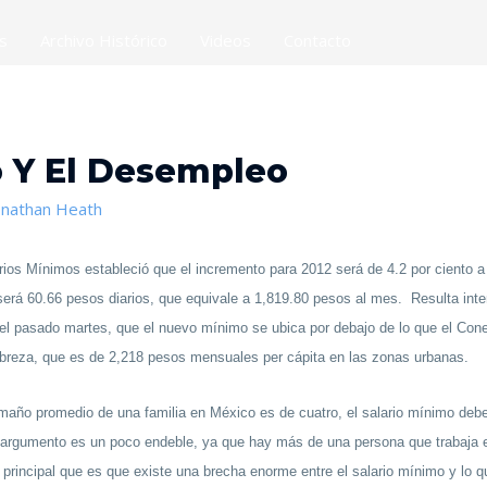
es
Archivo Histórico
Videos
Contacto
o Y El Desempleo
onathan Heath
rios Mínimos estableció que el incremento para 2012 será de 4.2 por ciento a
 será 60.66 pesos diarios, que equivale a 1,819.80 pesos al mes. Resulta int
el pasado martes, que el nuevo mínimo se ubica por debajo de lo que el Cone
pobreza, que es de 2,218 pesos mensuales per cápita en las zonas urbanas.
tamaño promedio de una familia en México es de cuatro, el salario mínimo deb
e argumento es un poco endeble, ya que hay más de una persona que trabaja en
principal que es que existe una brecha enorme entre el salario mínimo y lo qu