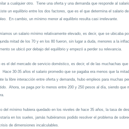
lar a cualquier otro. Tiene una oferta y una demanda que responde al salario
te un equilibrio entre los dos factores, que es el que determina el salario 
pleo. En cambio, un mínimo menor al equilibrio resulta casi irrelevante.
teníamos un salario mínimo relativamente elevado, es decir, que se ubicaba p
da mitad de los 70 y en los 80 fueron, sin lugar a duda, menores a la inflació
mento se ubicó por debajo del equilibrio y empezó a perder su relevancia.
s el del mercado de servicio doméstico, es decir, el de las muchachas que
. Hace 30-35 años el salario promedio que se pagaba era menos que la mitad
te la libre interacción entre oferta y demanda, hubo empleos para muchas pe
stido. Ahora, se paga por lo menos entre 200 y 250 pesos al día, siendo q
ra.
tivo del mínimo hubiera quedado en los niveles de hace 35 años, la tasa de 
 estaría en los sueles, jamás hubiéramos podido resolver el problema de so
risis de dimensiones incalculables.