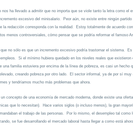
s ha llevado a admitir que no importa que se viole tanto la letra como el espí
ncremento excesivo del minisalario. Peor aún, no existe entre ningún partido p
ue la redacción corresponda con la realidad. Estoy totalmente de acuerdo con
ntos menos controversiales, cómo pensar que se podría reformar el famoso Ar
 que no sólo es que un incremento excesivo podría trastornar el sistema. Es
 empleos. Si el mínimo hubiera quedado en los niveles reales que existieron 
 una familia estuviera por encima de la línea de pobreza, es casi un hecho 
evado, creando pobreza por otro lado. El sector informal, ya de por sí mu
normes y tendríamos mucho más problemas que ahora.
s un concepto de una economía de mercado moderna, donde existe una oferta l
s que lo necesitan). Hace varios siglos (o incluso menos), la gran mayoría 
andaban el trabajo de las personas. Por lo mismo, el desempleo tal como 
zando, se fue desarrollando el mercado laboral hasta llegar a como está ahor