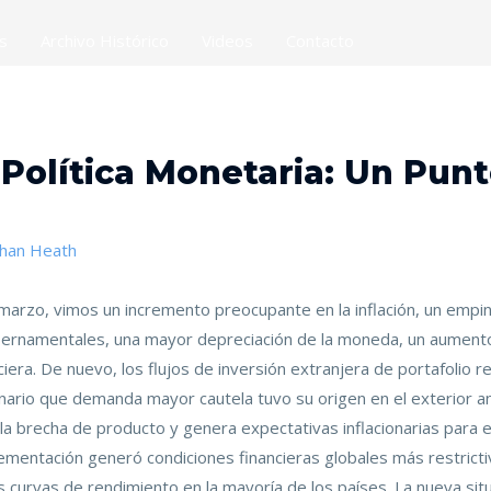
es
Archivo Histórico
Videos
Contacto
Política Monetaria: Un Punt
than Heath
arzo, vimos un incremento preocupante en la inflación, un emp
ernamentales, una mayor depreciación de la moneda, un aumento e
iera. De nuevo, los flujos de inversión extranjera de portafolio re
nario que demanda mayor cautela tuvo su origen en el exterior an
 brecha de producto y genera expectativas inflacionarias para e
lementación generó condiciones financieras globales más restric
s curvas de rendimiento en la mayoría de los países. La nueva sit