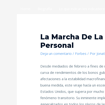
Home
Biografía
Lo que indican los indicador
La Marcha De La 
Personal
Deja un comentario
/
Forbes
/ Por
Jona
Desde mediados de febrero a fines de m
curva de rendimientos de los bonos gub
afectaciones a la estabilidad macrofinanc
buena medida, este viraje hacía un esce
Estados Unidos, que supera por mucho la
fenómeno transitorio. Su inminente imp
generalizados en todos los plazos de la