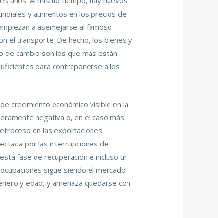
res años. Al mismo tiempo, hay nuevos
undiales y aumentos en los precios de
na empiezan a asemejarse al famoso
n el transporte. De hecho, los bienes y
po de cambio son los que más están
suficientes para contraponerse a los
de crecimiento económico visible en la
igeramente negativa o, en el caso más
retroceso en las exportaciones
ectada por las interrupciones del
esta fase de recuperación e incluso un
reocupaciones sigue siendo el mercado
 género y edad, y amenaza quedarse con