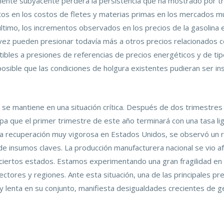
ponente subyacente perderá la persistencia que ha mostrado por t
ntos en los costos de fletes y materias primas en los mercados m
or último, los incrementos observados en los precios de la gasoli
ez pueden presionar todavía más a otros precios relacionados co
tibles a presiones de referencias de precios energéticos y de ti
sible que las condiciones de holgura existentes pudieran ser in
se mantiene en una situación crítica. Después de dos trimestres 
pa que el primer trimestre de este año terminará con una tasa l
una recuperación muy vigorosa en Estados Unidos, se observó un 
e insumos claves. La producción manufacturera nacional se vio af
n ciertos estados. Estamos experimentando una gran fragilidad en 
tores y regiones. Ante esta situación, una de las principales p
muy lenta en su conjunto, manifiesta desigualdades crecientes de