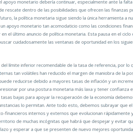
l apoyo monetario debería continuar, especialmente ante la falta 
 de rescate dentro de las posibilidades que ofrecen las finanzas 
uturo, la política monetaria sigue siendo la única herramienta a n
de un apoyo monetario tan acomodaticio como las condiciones finan
en el último anuncio de política monetaria. Esta pausa en el ciclo
uscar cuidadosamente las ventanas de oportunidad en los siguie
el límite inferior recomendable de la tasa de referencia, por lo 
ternas tan volátiles han reducido el margen de maniobra de la pos
puede reducirse debido a mayores tasas de inflación y un incremen
resionar por una postura monetaria más laxa y tener confianza e
tasas bajas para apoyar la recuperación de la economía debemos 
rcunstancias lo permitan. Ante todo esto, debemos subrayar que e
o-financieros internos y externos que evolucionan rápidamente y e
erritorio de muchas incógnitas que habrá que despejar y evitar q
plazo y esperar a que se presenten de nuevo mejores oportunid