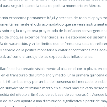
d para seguir bajando la tasa de política monetaria en México.
ración económica permanece frágil y necesita de todo el apoyo m
momentáneamente el ciclo acomodaticio que se venía instrument
sobre: i) la trayectoria proyectada de la inflación convergente h
idad de choques externos financieros, iii) la estabilidad del sistema
a de vacunación, y v) los límites que enfrenta una tasa de referen
l espacio de la política monetaria y evitar encontrarnos más adel
ral, así como el anclaje de las expectativas inflacionarias.
nflación se ha tornado visiblemente al alza en el corto plazo, en c
 el transcurso del último año y medio. En la primera quincena de 
e 4.1%, ambas muy por arriba del consenso del mercado, e inclus
ación subyacente terminará marzo en su nivel más elevado desde f
edida del efecto aritmético de su base de comparación. Aunque l
o de México apunta a una disminución significativa a partir de ma