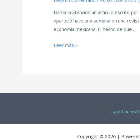
Deja un comentario
/
Pulso Económico 
Llama la atención un artículo escrito por
apareció hace una semana en una revista 
economía mexicana. El hecho de que …
Leer más »
jonathanhea
Copyright © 2026 | Powere