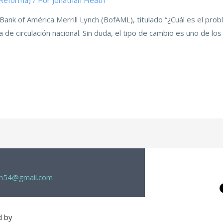
(Reforma)
/ Por
Jonathan Heath
 Bank of América Merrill Lynch (BofAML), titulado “¿Cuál es el prob
de circulación nacional. Sin duda, el tipo de cambio es uno de lo
th54@gmail.com
d by