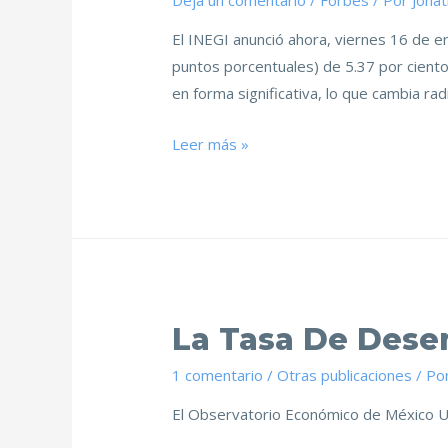
Deja un comentario
/
Forbes
/ Por
Jona
El INEGI anunció ahora, viernes 16 de e
puntos porcentuales) de 5.37 por ciento
en forma significativa, lo que cambia r
Leer más »
La Tasa De Dese
1 comentario
/
Otras publicaciones
/ Po
El Observatorio Económico de México 
Por Jonathan Heath 