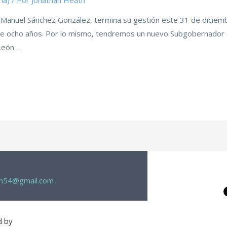
ma)
/ Por
Jonathan Heath
Manuel Sánchez González, termina su gestión este 31 de diciem
 de ocho años. Por lo mismo, tendremos un nuevo Subgobernador a 
León …
th54@gmail.com
d by