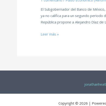
1 comentario
/
Pulso Económico (Refor
El Subgobernador del Banco de México, 
ya no califica para un segundo periodo
República propone a Alejandro Díaz de 
Leer más »
jonathanhea
Copyright © 2026 | Powere