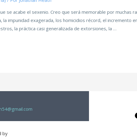
ma)
/ Por
Jonathan Heath
que se acabe el sexenio. Creo que será memorable por muchas r
 la impunidad exagerada, los homicidios récord, el incremento en 
tros, la práctica casi generalizada de extorsiones, la …
th54@gmail.com
d by