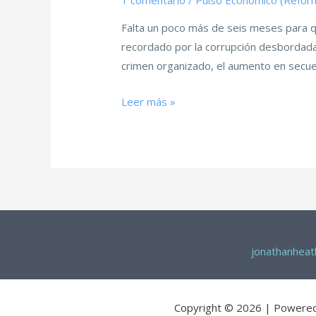
1 comentario
/
Pulso Económico (Refor
Falta un poco más de seis meses para 
recordado por la corrupción desbordada,
crimen organizado, el aumento en secues
Leer más »
jonathanhea
Copyright © 2026 | Powere