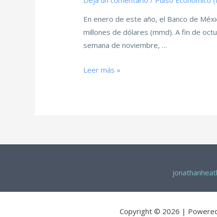
Deja un comentario
/
Pulso Económico 
En enero de este año, el Banco de Méxi
millones de dólares (mmd). A fin de oct
semana de noviembre, …
Leer más »
jonathanhea
Copyright © 2026 | Powere