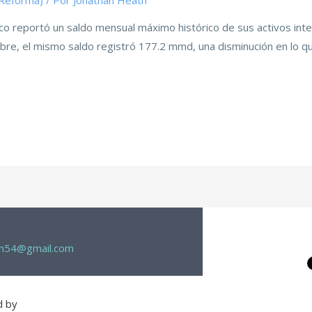
(Reforma)
/ Por
Jonathan Heath
co reportó un saldo mensual máximo histórico de sus activos inte
ubre, el mismo saldo registró 177.2 mmd, una disminución en lo q
th54@gmail.com
d by