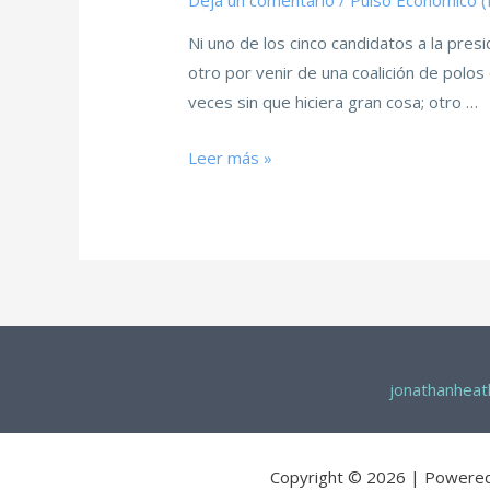
Deja un comentario
/
Pulso Económico 
Ni uno de los cinco candidatos a la pre
otro por venir de una coalición de polos
veces sin que hiciera gran cosa; otro …
Leer más »
jonathanhea
Copyright © 2026 | Powere