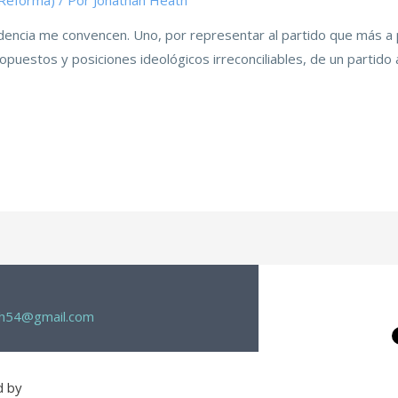
(Reforma)
/ Por
Jonathan Heath
sidencia me convencen. Uno, por representar al partido que más a 
 opuestos y posiciones ideológicos irreconciliables, de un partido
th54@gmail.com
d by