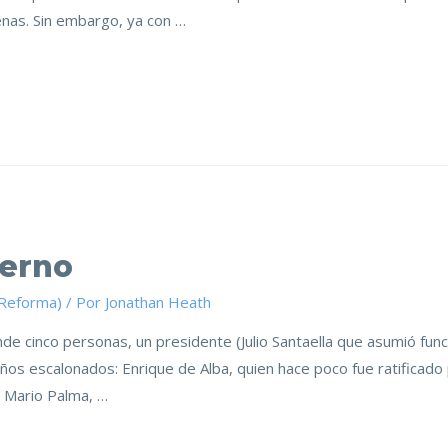
penas. Sin embargo, ya con …
ierno
(Reforma)
/ Por
Jonathan Heath
e cinco personas, un presidente (Julio Santaella que asumió func
os escalonados: Enrique de Alba, quien hace poco fue ratificado 
y Mario Palma, …