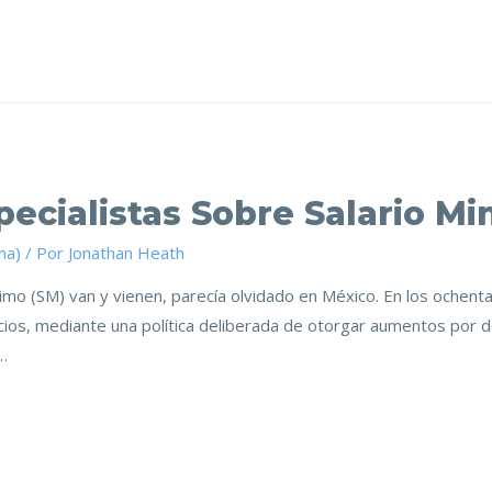
ecialistas Sobre Salario M
ma)
/ Por
Jonathan Heath
imo (SM) van y vienen, parecía olvidado en México. En los ochent
cios, mediante una política deliberada de otorgar aumentos por deb
…