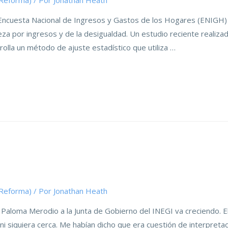
(Reforma)
/ Por
Jonathan Heath
cuesta Nacional de Ingresos y Gastos de los Hogares (ENIGH) ti
za por ingresos y de la desigualdad. Un estudio reciente realiza
olla un método de ajuste estadístico que utiliza …
(Reforma)
/ Por
Jonathan Heath
 Paloma Merodio a la Junta de Gobierno del INEGI va creciendo. E
 ni siquiera cerca. Me habían dicho que era cuestión de interpreta