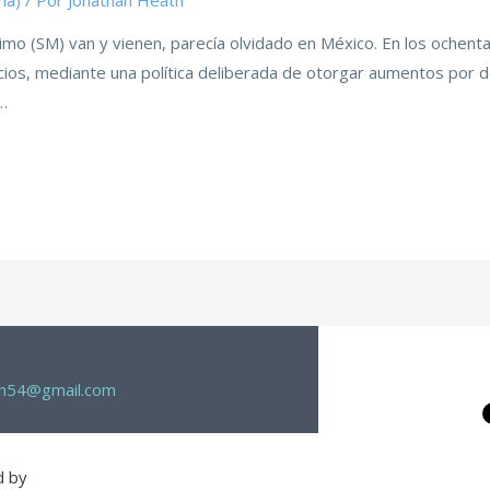
ma)
/ Por
Jonathan Heath
imo (SM) van y vienen, parecía olvidado en México. En los ochent
cios, mediante una política deliberada de otorgar aumentos por deb
…
th54@gmail.com
d by