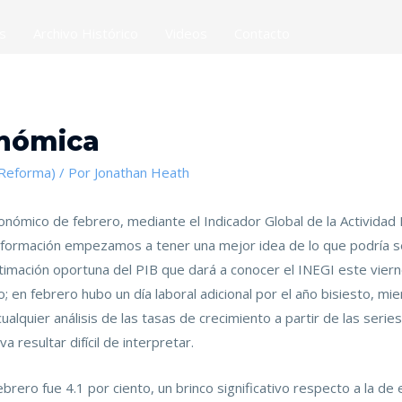
es
Archivo Histórico
Videos
Contacto
onómica
(Reforma)
/ Por
Jonathan Heath
onómico de febrero, mediante el Indicador Global de la Actividad 
nformación empezamos a tener una mejor idea de lo que podría se
estimación oportuna del PIB que dará a conocer el INEGI este vier
o; en febrero hubo un día laboral adicional por el año bisiesto, 
ualquier análisis de las tasas de crecimiento a partir de las series
a resultar difícil de interpretar.
brero fue 4.1 por ciento, un brinco significativo respecto a la de