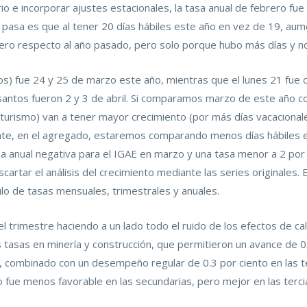
rio e incorporar ajustes estacionales, la tasa anual de febrero fu
e pasa es que al tener 20 días hábiles este año en vez de 19, aum
rero respecto al año pasado, pero solo porque hubo más días y no
s) fue 24 y 25 de marzo este año, mientras que el lunes 21 fue dí
 santos fueron 2 y 3 de abril. Si comparamos marzo de este año c
turismo) van a tener mayor crecimiento (por más días vacacionale
ante, en el agregado, estaremos comparando menos días hábiles e
a anual negativa para el IGAE en marzo y una tasa menor a 2 por 
rtar el análisis del crecimiento mediante las series originales. 
culo de tasas mensuales, trimestrales y anuales.
 trimestre haciendo a un lado todo el ruido de los efectos de c
asas en minería y construcción, que permitieron un avance de 0.
combinado con un desempeño regular de 0.3 por ciento en las terci
 fue menos favorable en las secundarias, pero mejor en las tercia