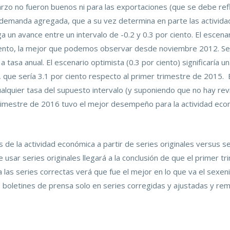
zo no fueron buenos ni para las exportaciones (que se debe reflej
demanda agregada, que a su vez determina en parte las actividad
n avance entre un intervalo de -0.2 y 0.3 por ciento. El escenar
ciento, la mejor que podemos observar desde noviembre 2012. Se
 a tasa anual. El escenario optimista (0.3 por ciento) significaría 
re, que sería 3.1 por ciento respecto al primer trimestre de 2015
alquier tasa del supuesto intervalo (y suponiendo que no hay re
trimestre de 2016 tuvo el mejor desempeño para la actividad eco
is de la actividad económica a partir de series originales versus s
e usar series originales llegará a la conclusión de que el primer 
a las series correctas verá que fue el mejor en lo que va el sexe
boletines de prensa solo en series corregidas y ajustadas y remit