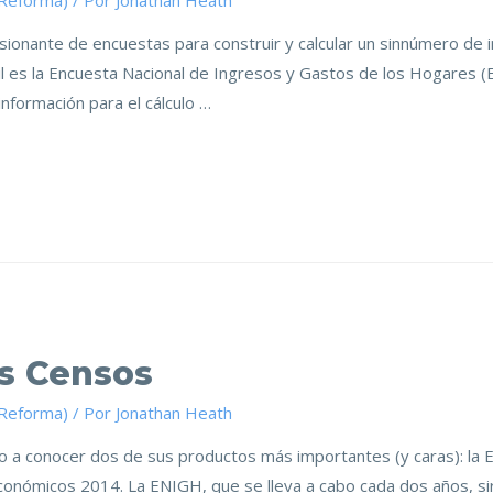
(Reforma)
/ Por
Jonathan Heath
esionante de encuestas para construir y calcular un sinnúmero de
ícil es la Encuesta Nacional de Ingresos y Gastos de los Hogares
nformación para el cálculo …
os Censos
(Reforma)
/ Por
Jonathan Heath
do a conocer dos de sus productos más importantes (y caras): la
onómicos 2014. La ENIGH, que se lleva a cabo cada dos años, sir