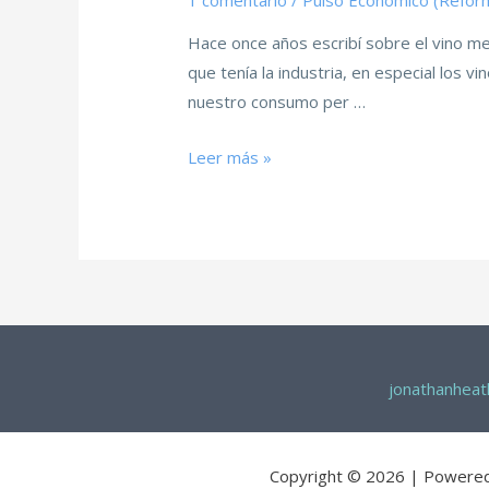
1 comentario
/
Pulso Económico (Refor
Hace once años escribí sobre el vino me
que tenía la industria, en especial los
nuestro consumo per …
Leer más »
jonathanhea
Copyright © 2026 | Powere