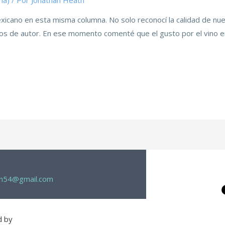
ma)
/ Por
Jonathan Heath
xicano en esta misma columna. No solo reconocí la calidad de nu
 vinos de autor. En ese momento comenté que el gusto por el vino
th54@gmail.com
d by