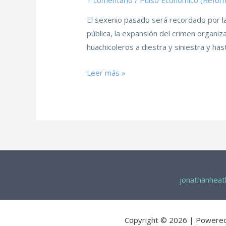
1 comentario
/
Pulso Económico (Refor
El sexenio pasado será recordado por la
pública, la expansión del crimen organiz
huachicoleros a diestra y siniestra y ha
Leer más »
jonathanhea
Copyright © 2026 | Powere