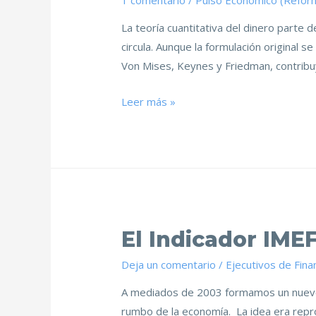
1 comentario
/
Pulso Económico (Refor
La teoría cuantitativa del dinero parte 
circula. Aunque la formulación original 
Von Mises, Keynes y Friedman, contribu
Leer más »
El Indicador IME
Deja un comentario
/
Ejecutivos de Fina
A mediados de 2003 formamos un nuevo Co
rumbo de la economía. La idea era repr