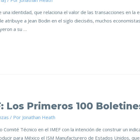
ma)
/ Por
Jonathan Heath
de una identidad, que relaciona el valor de las transacciones en la
se le atribuye a Jean Bodin en el siglo dieciséis, muchos economist
yeron a su …
F: Los Primeros 100 Boletine
nzas
/ Por
Jonathan Heath
mité Técnico en el IMEF con la intención de construir un indica
oducir para México el ISM Manufacturero de Estados Unidos, que 