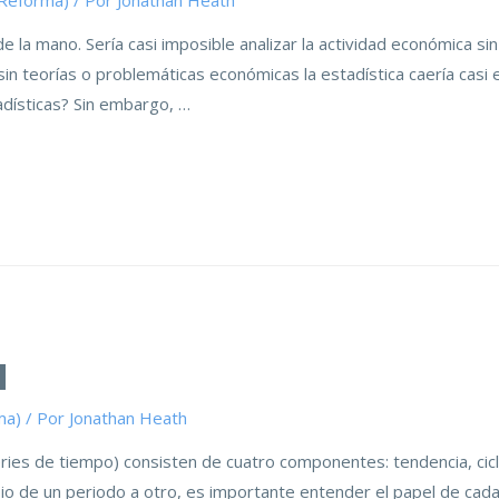
(Reforma)
/ Por
Jonathan Heath
de la mano. Sería casi imposible analizar la actividad económica si
sin teorías o problemáticas económicas la estadística caería casi e
tadísticas? Sin embargo, …
d
ma)
/ Por
Jonathan Heath
ies de tiempo) consisten de cuatro componentes: tendencia, ciclo
mbio de un periodo a otro, es importante entender el papel de cad