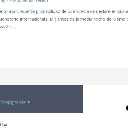
ma)
/ Por
Jonathan Heath
to a la creciente probabilidad de que Grecia se declare en suspe
onetario Internacional (FMI) antes de la media noche del último d
vará a …
th54@gmail.com
d by