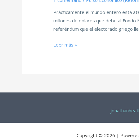
1 comentario
/
Pulso Económico (Refor
Prácticamente el mundo entero está aten
millones de dólares que debe al Fondo M
referéndum que el electorado griego lle
Leer más »
jonathanhea
Copyright © 2026 | Powere