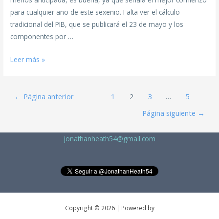
para cualquier año de este sexenio. Falta ver el cálculo
tradicional del PIB, que se publicará el 23 de mayo y los
componentes por …
Leer más »
←
Página anterior
1
2
3
…
5
Página siguiente
→
jonathanheath54@gmail.com
Copyright © 2026 | Powered by