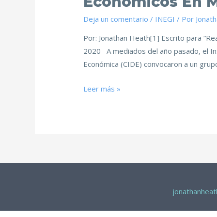
Económicos En M
Deja un comentario
/
INEGI
/ Por
Jonat
Por: Jonathan Heath[1] Escrito para “Re
2020 A mediados del año pasado, el Inst
Económica (CIDE) convocaron a un grupo
Leer más »
jonathanhea