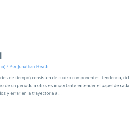
d
ma)
/ Por
Jonathan Heath
ies de tiempo) consisten de cuatro componentes: tendencia, ciclo
mbio de un periodo a otro, es importante entender el papel de cad
os y errar en la trayectoria a …