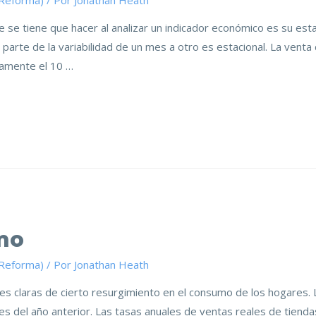
(Reforma)
/ Por
Jonathan Heath
 se tiene que hacer al analizar un indicador económico es su est
parte de la variabilidad de un mes a otro es estacional. La vent
vamente el 10 …
mo
(Reforma)
/ Por
Jonathan Heath
s claras de cierto resurgimiento en el consumo de los hogares. 
es del año anterior. Las tasas anuales de ventas reales de tiend