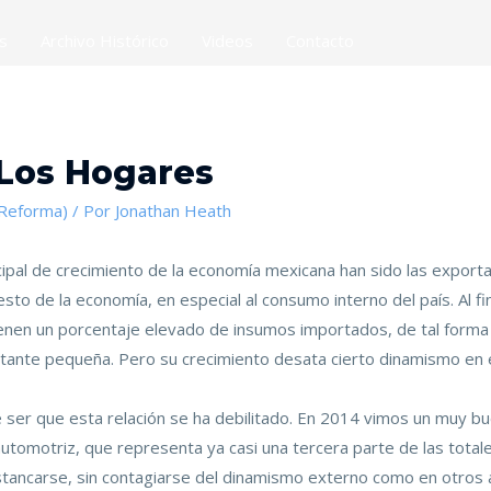
es
Archivo Histórico
Videos
Contacto
 Los Hogares
(Reforma)
/ Por
Jonathan Heath
ipal de crecimiento de la economía mexicana han sido las export
resto de la economía, en especial al consumo interno del país. Al 
ienen un porcentaje elevado de insumos importados, de tal forma
tante pequeña. Pero su crecimiento desata cierto dinamismo en 
 ser que esta relación se ha debilitado. En 2014 vimos un muy b
automotriz, que representa ya casi una tercera parte de las total
stancarse, sin contagiarse del dinamismo externo como en otros 