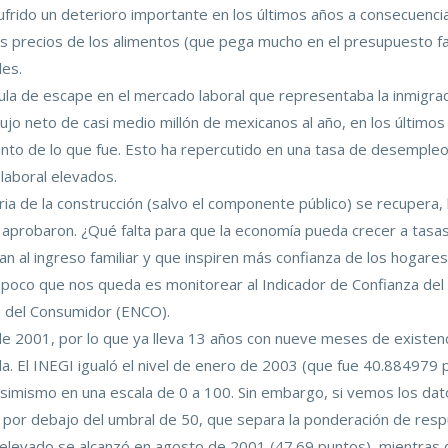
ufrido un deterioro importante en los últimos años a consecuenc
s precios de los alimentos (que pega mucho en el presupuesto fa
les.
ula de escape en el mercado laboral que representaba la inmigrac
o neto de casi medio millón de mexicanos al año, en los últimos
ciento de lo que fue. Esto ha repercutido en una tasa de desemp
laboral elevados.
ria de la construcción (salvo el componente público) se recupera,
 aprobaron. ¿Qué falta para que la economía pueda crecer a tas
 al ingreso familiar y que inspiren más confianza de los hogare
o poco que nos queda es monitorear al Indicador de Confianza del
a del Consumidor (ENCO).
 2001, por lo que ya lleva 13 años con nueve meses de existenci
a. El INEGI igualó el nivel de enero de 2003 (que fue 40.884979 p
simismo en una escala de 0 a 100. Sin embargo, si vemos los dat
 por debajo del umbral de 50, que separa la ponderación de resp
s elevado se alcanzó en agosto de 2001 (47.69 puntos), mientras 