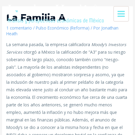
La Familia A
1 comentario
/
Pulso Económico (Reforma)
/ Por
Jonathan
Heath
La semana pasada, la empresa calificadora
Moody’s Investors
Services
otorgó a México la calificación de “A3” para su riesgo
soberano de largo plazo, conocido también como “riesgo-
país”. La mayoría de los analistas independientes (no
asociados al gobierno) mostraron sorpresa y asomo, ya que
la inclusión de nuestro país al primer peldaño de la categoría
más elevada viene justo al concluir un año bastante malo para
la economía. El crecimiento económico fue cerca de una cuarta
parte de los años anteriores, se generó mucho menos
empleo, aumentó la inflación y no hubo mejora más que
marginal en las finanzas públicas. Además, el anuncio de
Moody’s se dio a conocer a la misma hora y fecha en que el
INEGI daba a conocer un desplome brutal en la confianza de